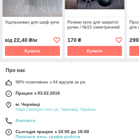
Ущільнювач для шаф купе
Ролики купе для закритої
Проф
ручки / №15 симетричний
для 
22,40
170
299
від
₴/м
₴
Купити
Купити
Про нас
98% позитивних з 44 відгуків за рік
Працює з 03.02.2016
м. Чернівці
https://alusyst.com.ua, Чернівці, Україна
Контакти
Сьогодні працює з 10:00 до 18:00
Показати весь графік роботи