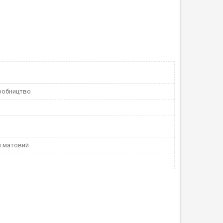
робництво
й матовий