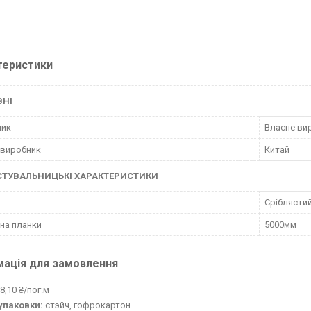
теристики
ВНІ
ник
Власне ви
 виробник
Китай
СТУВАЛЬНИЦЬКІ ХАРАКТЕРИСТИКИ
Сріблясти
на планки
5000мм
мація для замовлення
8,10 ₴/пог.м
упаковки:
стэйч, гофрокартон