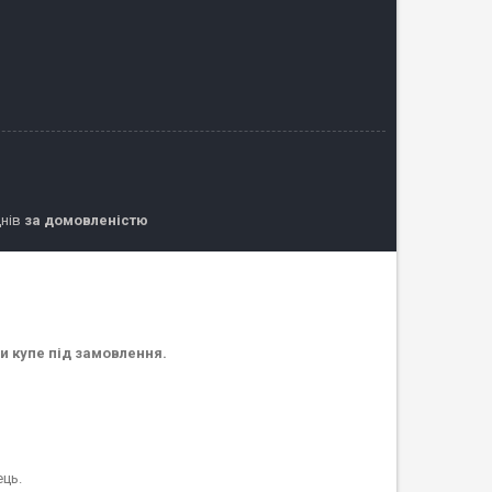
днів
за домовленістю
фи купе під замовлення.
ець.