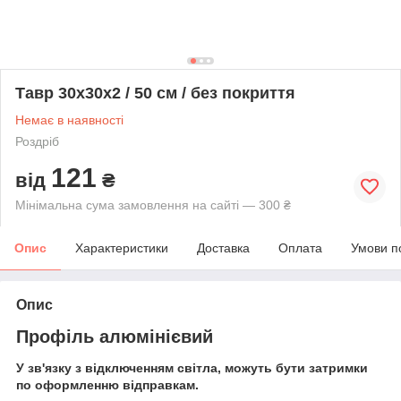
Тавр 30х30х2 / 50 см / без покриття
Немає в наявності
Роздріб
121
від
₴
Мінімальна сума замовлення на сайті — 300 ₴
Опис
Характеристики
Доставка
Оплата
Умови п
Опис
Профіль алюмінієвий
У зв'язку з відключенням світла, можуть бути затримки
по оформленню відправкам.