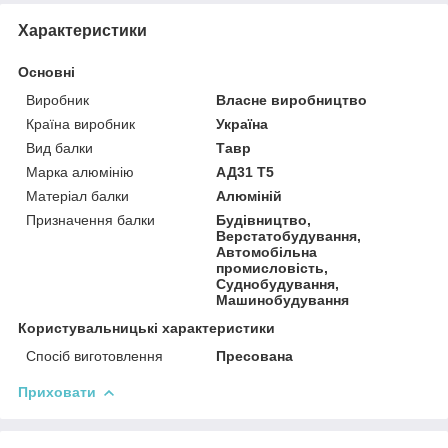
Характеристики
Основні
Виробник
Власне виробництво
Країна виробник
Україна
Вид балки
Тавр
Марка алюмінію
АД31 Т5
Матеріал балки
Алюміній
Призначення балки
Будівництво,
Верстатобудування,
Автомобільна
промисловість,
Суднобудування,
Машинобудування
Користувальницькі характеристики
Спосіб виготовлення
Пресована
Приховати