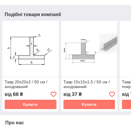
Подібні товари компанії
Тавр 20х20х2 / 50 см /
Тавр 15х15х1,5 / 50 см /
Тавр
анодований
анодований
покр
66
37
від
₴
від
₴
від
Купити
Купити
Про нас