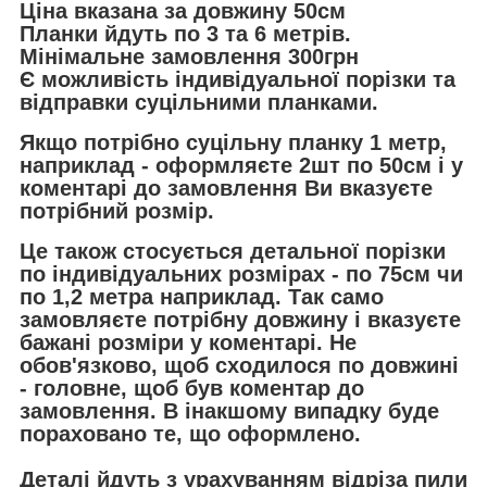
Ціна вказана за довжину 50см
Планки йдуть по 3 та 6 метрів.
Мінімальне замовлення 300грн
Є можливість індивідуальної порізки та
відправки суцільними планками.
Якщо потрібно суцільну планку 1 метр,
наприклад - оформляєте 2шт по 50см і у
коментарі до замовлення Ви вказуєте
потрібний розмір.
Це також стосується детальної порізки
по індивідуальних розмірах - по 75см чи
по 1,2 метра наприклад. Так само
замовляєте потрібну довжину і вказуєте
бажані розміри у коментарі. Не
обов'язково, щоб сходилося по довжині
- головне, щоб був коментар до
замовлення. В інакшому випадку буде
пораховано те, що оформлено.
Деталі йдуть з урахуванням відріза пили