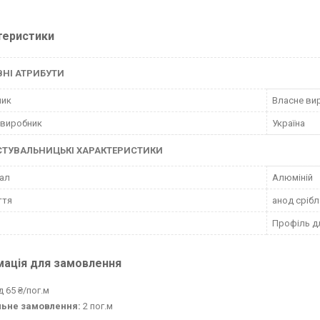
теристики
НІ АТРИБУТИ
ник
Власне ви
 виробник
Україна
СТУВАЛЬНИЦЬКІ ХАРАКТЕРИСТИКИ
ал
Алюміній
ття
анод сріб
Профіль дл
мація для замовлення
д 65 ₴/пог.м
льне замовлення:
2 пог.м