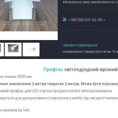
Мінімальна сума замовлення на са
+380 (66) 011-02-06
повернення товару протягом 14 
Профіль
світлодіодний врізний
а планки 2000 мм
льне замовлення 2 метри такратно 2 метри. Може бути порізаний
євий профіль для LED-стрічок продається без світлорозсіювача.
вується для декоративного освітлення у меблі, під час виготовлення
а указана за 1мп.