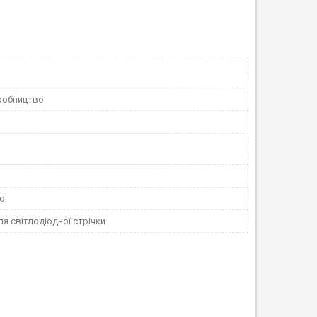
робництво
ло
я світлодіодної стрічки