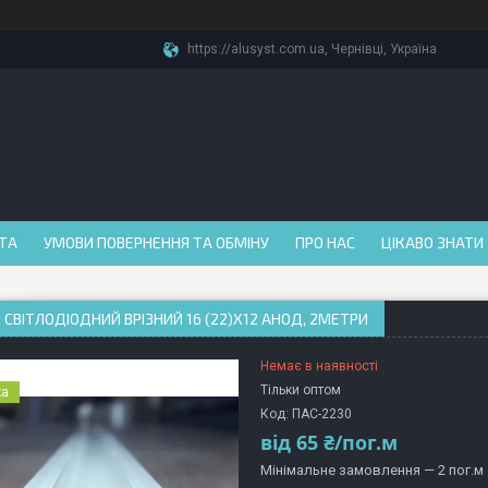
https://alusyst.com.ua, Чернівці, Україна
АТА
УМОВИ ПОВЕРНЕННЯ ТА ОБМІНУ
ПРО НАС
ЦІКАВО ЗНАТИ
 СВІТЛОДІОДНИЙ ВРІЗНИЙ 16 (22)Х12 АНОД, 2МЕТРИ
Немає в наявності
Тільки оптом
ка
Код:
ПАС-2230
від
65 ₴/пог.м
Мінімальне замовлення — 2 пог.м