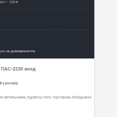
йті — 300 ₴
днів
за домовленістю
 ПАС-2230 анод
 у розмір.
 світильників, підсвітці стелі, торговому обладнанні