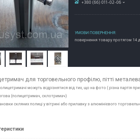
+380 (66) 011-02-06
повернення товару протягом 14 
етримач для торговельного профілю, пітті металев
олицетримачі можуть відрізнятися від тих, що на фото ( різна партія пр
оргова (полицетримач, склотримач)
ановки скляних полиці у вітрині або прилавку з алюмінієвого торговель
теристики