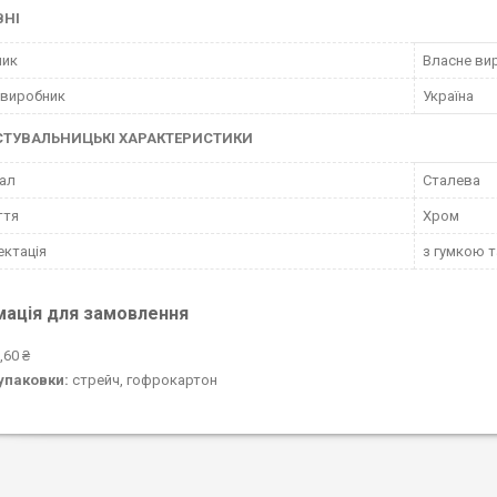
ВНІ
ник
Власне ви
 виробник
Україна
СТУВАЛЬНИЦЬКІ ХАРАКТЕРИСТИКИ
ал
Сталева
ття
Хром
ктація
з гумкою 
мація для замовлення
,60 ₴
упаковки:
стрейч, гофрокартон