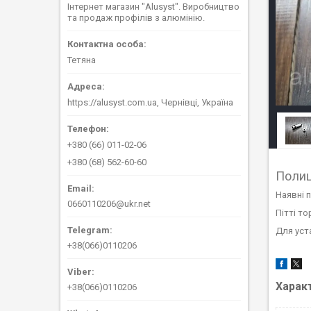
Інтернет магазин "Alusyst". Виробництво
та продаж профілів з алюмінію.
Тетяна
https://alusyst.com.ua, Чернівці, Україна
+380 (66) 011-02-06
+380 (68) 562-60-60
Полиц
Наявні п
0660110206@ukr.net
Пітті т
Для уст
+38(066)0110206
Харак
+38(066)0110206