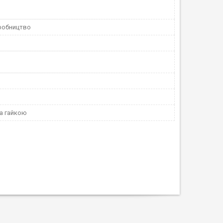
робництво
та гайкою