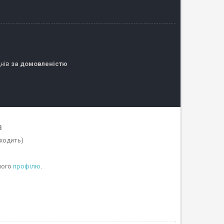
днів
за домовленістю
а
иходить)
ного
профілю
.