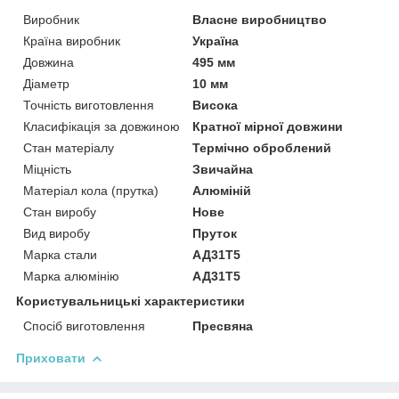
Виробник
Власне виробництво
Країна виробник
Україна
Довжина
495 мм
Діаметр
10 мм
Точність виготовлення
Висока
Класифікація за довжиною
Кратної мірної довжини
Стан матеріалу
Термічно оброблений
Міцність
Звичайна
Матеріал кола (прутка)
Алюміній
Стан виробу
Нове
Вид виробу
Пруток
Марка стали
АД31Т5
Марка алюмінію
АД31Т5
Користувальницькі характеристики
Спосіб виготовлення
Пресвяна
Приховати