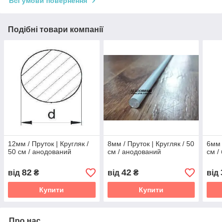
Всі умови повернення
Подібні товари компанії
12мм / Пруток | Кругляк /
8мм / Пруток | Кругляк / 50
6мм 
50 см / анодований
см / анодований
см /
82
42
від
₴
від
₴
від
Купити
Купити
Про нас