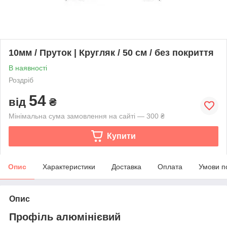
10мм / Пруток | Кругляк / 50 см / без покриття
В наявності
Роздріб
54
від
₴
Мінімальна сума замовлення на сайті — 300 ₴
Купити
Опис
Характеристики
Доставка
Оплата
Умови п
Опис
Профіль алюмінієвий