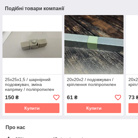
Подібні товари компанії
25х25х1,5 / шарнірний
20х20х2 / подовжувач /
20х2
подовжувач, зміна
кріплення поліпропилен
кріп
напряму / поліпропилен
150
61
73
₴
₴
Купити
Купити
Про нас