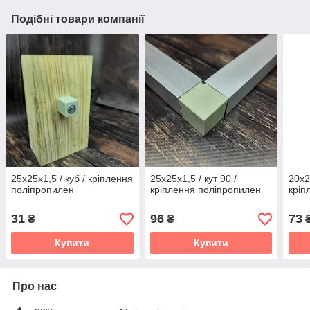
Подібні товари компанії
25х25х1,5 / куб / кріплення
25х25х1,5 / кут 90 /
20х2
поліпропилен
кріплення поліпропилен
кріп
31
96
73
₴
₴
Купити
Купити
Про нас