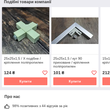
Подібні товари компанії
25х25х1,5 / Х подібне /
25х25х1,5 / кут 90
15х1
кріплення поліпропилен
приховане / кріплення
кріп
поліпропилен
124
101
212
₴
₴
Купити
Купити
Про нас
98% позитивних з 44 відгуків за рік