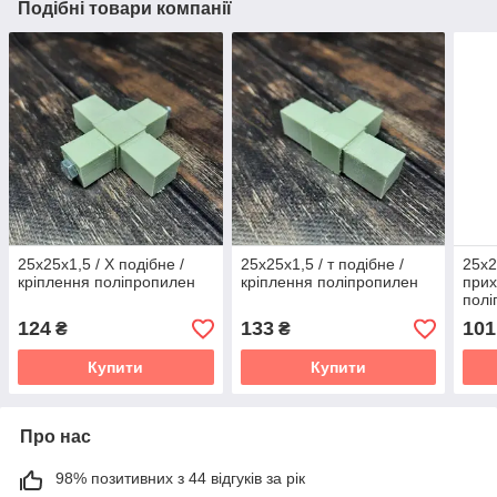
Подібні товари компанії
25х25х1,5 / Х подібне /
25х25х1,5 / т подібне /
25х2
кріплення поліпропилен
кріплення поліпропилен
прих
полі
124
133
101
₴
₴
Купити
Купити
Про нас
98% позитивних з 44 відгуків за рік