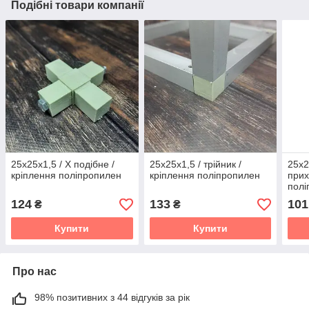
Подібні товари компанії
25х25х1,5 / Х подібне /
25х25х1,5 / трійник /
25х2
кріплення поліпропилен
кріплення поліпропилен
прих
полі
124
133
101
₴
₴
Купити
Купити
Про нас
98% позитивних з 44 відгуків за рік