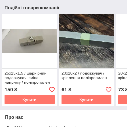
Подібні товари компанії
25х25х1,5 / шарнірний
20х20х2 / подовжувач /
20х2
подовжувач, зміна
кріплення поліпропилен
кріп
напряму / поліпропилен
150
61
73
₴
₴
Купити
Купити
Про нас