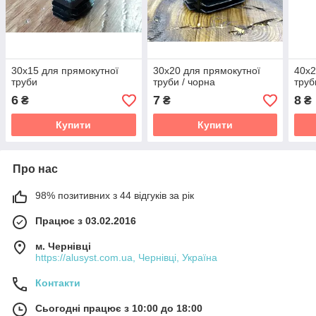
30х15 для прямокутної
30х20 для прямокутної
40х2
труби
труби / чорна
труб
6
7
8
₴
₴
₴
Купити
Купити
Про нас
98% позитивних з 44 відгуків за рік
Працює з 03.02.2016
м. Чернівці
https://alusyst.com.ua, Чернівці, Україна
Контакти
Сьогодні працює з 10:00 до 18:00