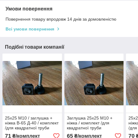
Умови повернення
Повернення товару впродовж 14 днів за домовленістю
Всі умови повернення
Подібні товари компанії
25х25 М10 / заглушка +
Заглушка 25х25 М10 +
25х2
ніжка В-65 Д-40 / комплект
ніжка / комплект /для
ніжк
/для квадратної труби
квадратної труби
/для
71
65
70
₴/комплект
₴/комплект
₴