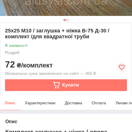
25х25 М10 / заглушка + ніжка В-75 Д-30 /
комплект /для квадратної труби
В наявності
Роздріб
72
₴/комплект
Мінімальна сума замовлення на сайті — 300 ₴
Купити
Опис
Характеристики
Доставка
Оплата
Умови п
Опис
Комплект заглушка + ніжка / опора