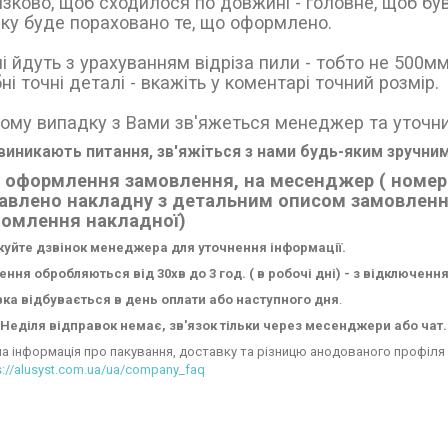
язково, щоб сходилося по довжині - головне, щоб б
ку буде пораховано те, що оформлено.
і йдуть з урахуванням відріза пили - тобто не 500мм
ні точні деталі - вкажіть у коментарі точний розмір.
ому випадку з Вами зв'яжеться менеджер та уточни
иникають питання, зв'яжіться з нами будь-яким зручним
 оформлення замовлення, на месенджер ( номера
авлено накладну з детальним описом замовлення
йомлення накладної)
куйте дзвінок менеджера для уточнення інформації.
ння обробляються від 30хв до 3 год. ( в робочі дні) - з відключенн
ка відбувається в день оплати або наступного дня
.
Неділя відправок немає, зв'язок тільки через месенджери або чат.
а інформація про пакування, доставку та різницю анодованого профіля 
s://alusyst.com.ua/ua/company_faq