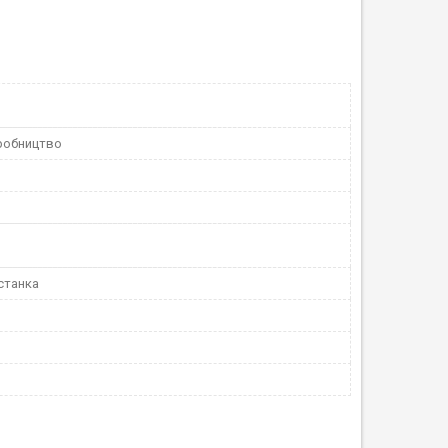
робництво
станка