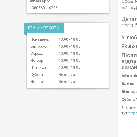
обов'
випад
+380660110206
Детал
потріб
ГРАФІК РОБОТИ
У люб
Понеділок
10:00
18:00
Якщо в
Вівторок
10:00
18:00
Середа
10:00
18:00
Після
відпр
Четвер
10:00
18:00
озна
Пʼятниця
10:00
18:00
Субота
Вихідний
Або очі
Неділя
Вихідний
Замовле
Відправ
Субота/
Детальн
тут
http