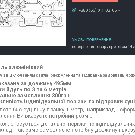
+380 (66) 011-02-06
повернення товару протягом 14 
іль алюмінієвий
ку з відключенням світла, оформлення та відправка замовлень мож
вказана за довжину 495мм
и йдуть по 3 та 6 метрів.
альне замовлення 300грн
ливість індивідуальної порізки та відправки су
потрібно суцільну планку 1 метр, наприклад - оформ
лення Ви вказуєте потрібний розмір.
кож стосується детальної порізки по індивідуальних 
клад. Так само замовляєте потрібну довжину і вказу