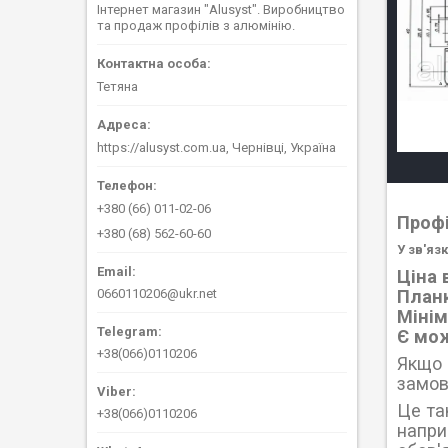
Інтернет магазин "Alusyst". Виробництво
та продаж профілів з алюмінію.
Тетяна
https://alusyst.com.ua, Чернівці, Україна
+380 (66) 011-02-06
Проф
+380 (68) 562-60-60
У зв'яз
Ціна 
0660110206@ukr.net
Планк
Мінім
Є мож
+38(066)0110206
Якщо 
замов
Це та
+38(066)0110206
напри