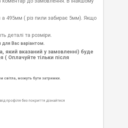
ув коментар до замовлення. В інакшому
 а 495мм ( різ пили забирає 5мм). Якщо
ть деталі та розміри.
 для Вас варіантом.
, який вказаний у замовленні) буде
 ( Оплачуйте тільки після
ям світла, можуть бути затримки.
від профіля без покриття дізнайтеся