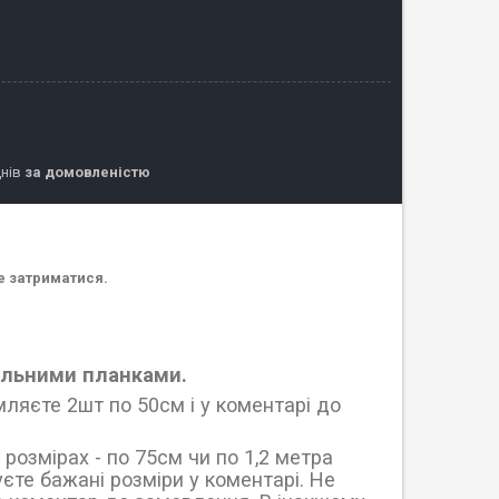
днів
за домовленістю
е затриматися.
цільними планками.
ляєте 2шт по 50см і у коментарі до
розмірах - по 75см чи по 1,2 метра
єте бажані розміри у коментарі. Не