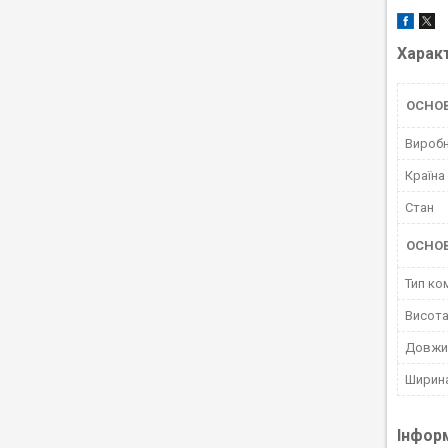
Харак
ОСНОВ
Вироб
Країна
Стан
ОСНО
Тип ко
Висот
Довжи
Ширин
Інфор