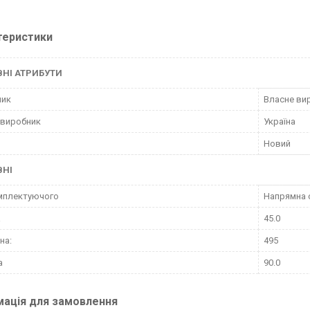
теристики
НІ АТРИБУТИ
ник
Власне ви
 виробник
Україна
Новий
ВНІ
мплектуючого
Напрямна 
а
45.0
на:
495
а
90.0
мація для замовлення