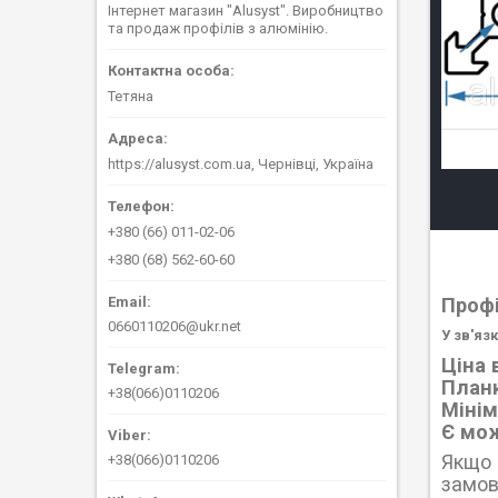
Інтернет магазин "Alusyst". Виробництво
та продаж профілів з алюмінію.
Тетяна
https://alusyst.com.ua, Чернівці, Україна
+380 (66) 011-02-06
+380 (68) 562-60-60
Проф
0660110206@ukr.net
У зв'яз
Ціна 
Планк
+38(066)0110206
Мінім
Є мож
Якщо 
+38(066)0110206
замов