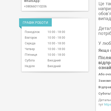
Це та
+380660110206
напри
обов'
випад
ГРАФІК РОБОТИ
Детал
Понеділок
10:00
18:00
потріб
Вівторок
10:00
18:00
У люб
Середа
10:00
18:00
Четвер
10:00
18:00
Якщо в
Пʼятниця
10:00
18:00
Після
Субота
Вихідний
відпр
Неділя
Вихідний
озна
Або очі
Замовле
Відправ
Субота/
Детальн
тут
http