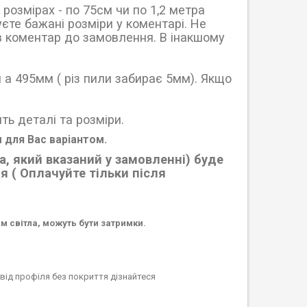
розмірах - по 75см чи по 1,2 метра
єте бажані розміри у коментарі. Не
ув коментар до замовлення. В інакшому
 а 495мм ( різ пили забирає 5мм). Якщо
ть деталі та розміри.
 для Вас варіантом.
, який вказаний у замовленні) буде
 ( Оплачуйте тільки після
ям світла, можуть бути затримки.
від профіля без покриття дізнайтеся