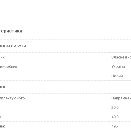
теристики
НІ АТРИБУТИ
ник
Власне ви
 виробник
Україна
Новий
ВНІ
мплектуючого
Напрямна 
а
20.0
а
40.0
на:
495