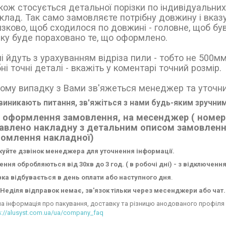
кож стосується детальної порізки по індивідуальних 
клад. Так само замовляєте потрібну довжину і вказу
язково, щоб сходилося по довжині - головне, щоб б
ку буде пораховано те, що оформлено.
і йдуть з урахуванням відріза пили - тобто не 500мм
ні точні деталі - вкажіть у коментарі точний розмір.
ому випадку з Вами зв'яжеться менеджер та уточни
иникають питання, зв'яжіться з нами будь-яким зручним
 оформлення замовлення, на месенджер ( номера
авлено накладну з детальним описом замовлення
йомлення накладної)
куйте дзвінок менеджера для уточнення інформації.
ння обробляються від 30хв до 3 год. ( в робочі дні) - з відключенн
ка відбувається в день оплати або наступного дня
.
Неділя відправок немає, зв'язок тільки через месенджери або чат.
а інформація про пакування, доставку та різницю анодованого профіля 
s://alusyst.com.ua/ua/company_faq