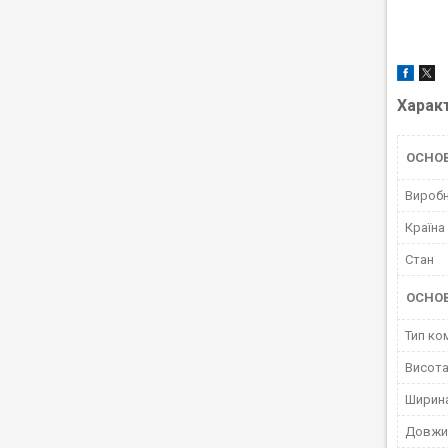
Харак
ОСНОВ
Вироб
Країна
Стан
ОСНО
Тип ко
Висот
Ширин
Довжи