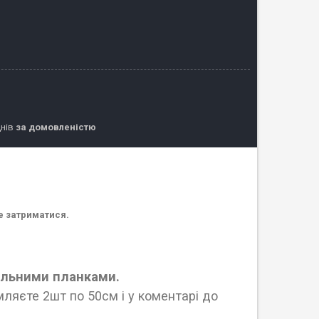
днів
за домовленістю
е затриматися.
цільними планками.
ляєте 2шт по 50см і у коментарі до