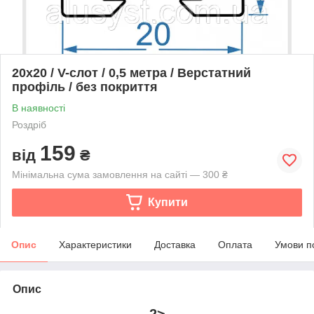
20х20 / V-слот / 0,5 метра / Верстатний
профіль / без покриття
В наявності
Роздріб
159
від
₴
Мінімальна сума замовлення на сайті — 300 ₴
Купити
Опис
Характеристики
Доставка
Оплата
Умови п
Опис
2>