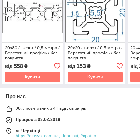
20х80 / т-слот / 0,5 метра /
20х20 / т-слот / 0,5 метра /
20х4
Верстатний профіль / без
Верстатний профіль / без
Верс
покриття
покриття
покр
558
153
від
₴
від
₴
від
Купити
Купити
Про нас
98% позитивних з 44 відгуків за рік
Працює з 03.02.2016
м. Чернівці
https://alusyst.com.ua, Чернівці, Україна