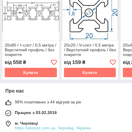
20х80 / т-слот / 0,5 метра /
20х20 / V-слот / 0,5 метра
20х4
Верстатний профіль / без
/ Верстатний профіль / без
Верс
покриття
покриття
покр
558
159
від
₴
від
₴
від
Купити
Купити
Про нас
98% позитивних з 44 відгуків за рік
Працює з 03.02.2016
м. Чернівці
https://alusyst.com.ua, Чернівці, Україна