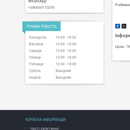
Робимо 
+380660110206
ГРАФІК РОБОТИ
Інфор
Понеділок
10:00
18:00
Вівторок
10:00
18:00
Ціна:
78
Середа
10:00
18:00
Четвер
10:00
18:00
Пʼятниця
10:00
18:00
Субота
Вихідний
Неділя
Вихідний
КОРИСНА ІНФОРМАЦІЯ
Часті запитання