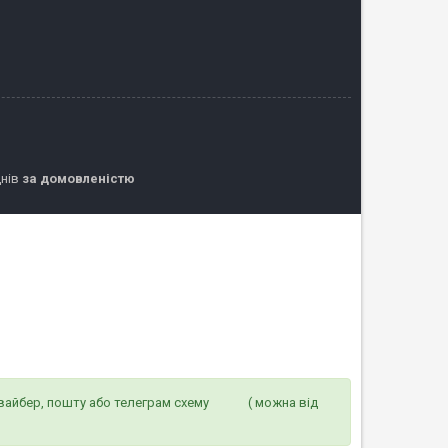
днів
за домовленістю
 на вайбер, пошту або телеграм схему ( можна від