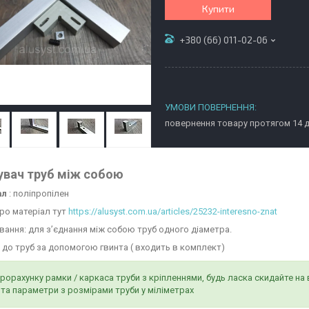
Купити
+380 (66) 011-02-06
повернення товару протягом 14 
увач труб між собою
ал
: поліпропілен
про матеріал тут
https://alusyst.com.ua/articles/25232-interesno-znat
вання: для з’єднання між собою труб одного діаметра.
я до труб за допомогою гвинта ( входить в комплект)
рорахунку рамки / каркаса труби з кріпленнями, будь ласка скидайте
 та параметри з розмірами труби у міліметрах