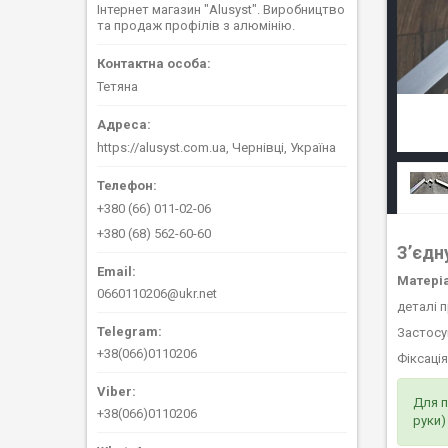
Інтернет магазин "Alusyst". Виробництво
та продаж профілів з алюмінію.
Тетяна
https://alusyst.com.ua, Чернівці, Україна
+380 (66) 011-02-06
+380 (68) 562-60-60
З’єдн
Матері
0660110206@ukr.net
деталі 
Застосу
+38(066)0110206
Фіксаці
Для п
+38(066)0110206
руки)