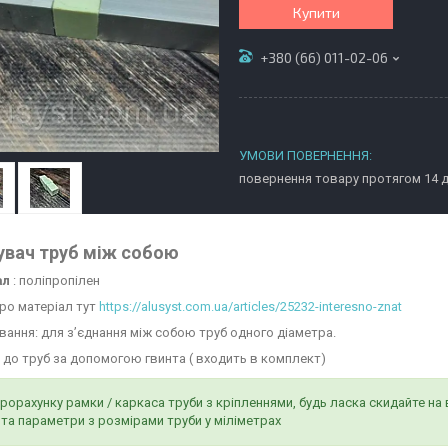
Купити
+380 (66) 011-02-06
повернення товару протягом 14 
увач труб між собою
ал
: поліпропілен
про матеріал тут
https://alusyst.com.ua/articles/25232-interesno-znat
вання: для з’єднання між собою труб одного діаметра.
я до труб за допомогою гвинта ( входить в комплект)
рорахунку рамки / каркаса труби з кріпленнями, будь ласка скидайте
 та параметри з розмірами труби у міліметрах