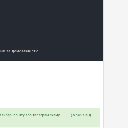
днів
за домовленістю
 на вайбер, пошту або телеграм схему ( можна від