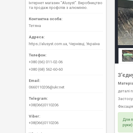
Інтернет магазин "Alusyst". Виробництво
та продаж профілів з алюмінію.
Тетяна
https://alusyst.com.ua, Чернівці, Україна
+380 (66) 011-02-06
+380 (68) 562-60-60
З’єдн
Матері
0660110206@ukr.net
деталі 
Застосу
+38(066)0110206
Фіксаці
Для п
+38(066)0110206
руки)