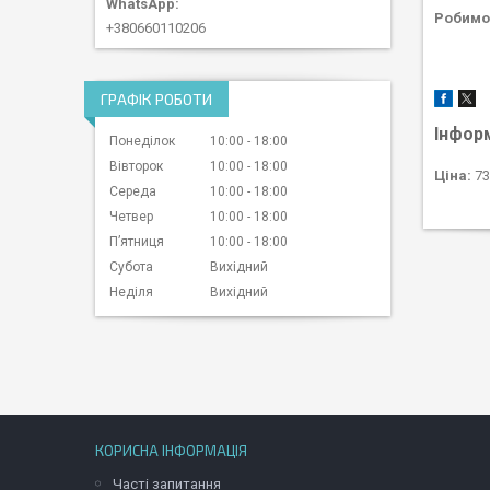
Робимо 
+380660110206
ГРАФІК РОБОТИ
Інфор
Понеділок
10:00
18:00
Вівторок
10:00
18:00
Ціна:
73
Середа
10:00
18:00
Четвер
10:00
18:00
Пʼятниця
10:00
18:00
Субота
Вихідний
Неділя
Вихідний
КОРИСНА ІНФОРМАЦІЯ
Часті запитання