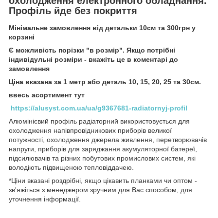
охолодження електронного обладнання.
Профіль йде без покриття
Мінімальне замовлення від детальки 10см та 300грн у
корзині
Є можливість порізки "в розмір". Якщо потрібні
індивідульні розміри - вкажіть це в коментарі до
замовлення
Ціна вказана за 1 метр або деталь 10, 15, 20, 25 та 30см.
ввесь асортимент тут
https://alusyst.com.ua/ua/g9367681-radiatornyj-profil
Алюмінієвий профіль радіаторний використовується для
охолодження напівпровідникових приборів великої
потужності, охолодження джерела живлення, перетворювачів
напруги, приборів для заряджання акумуляторної батереї,
підсилювачів та різних побутових промислових систем, які
володіють підвищеною тепловіддачею.
*Ціни вказані роздрібні, якщо цікавить планками чи оптом -
зв'яжіться з менеджером зручним для Вас способом, для
уточнення інформації.