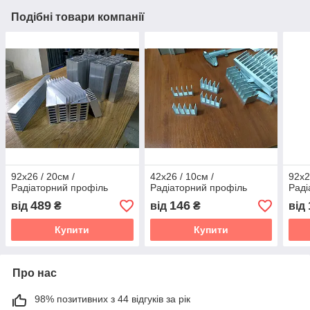
Подібні товари компанії
92x26 / 20см /
42x26 / 10см /
92x2
Радіаторний профіль
Радіаторний профіль
Раді
489
146
від
₴
від
₴
від
Купити
Купити
Про нас
98% позитивних з 44 відгуків за рік