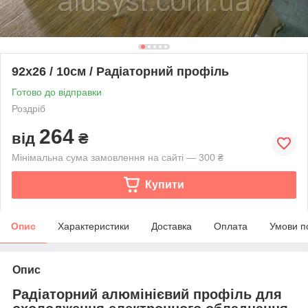
92x26 / 10см / Радіаторний профіль
Готово до відправки
Роздріб
264
від
₴
Мінімальна сума замовлення на сайті — 300 ₴
Купити
Опис
Характеристики
Доставка
Оплата
Умови п
Опис
Радіаторний алюмінієвий профіль для