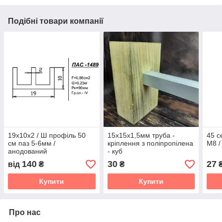
Подібні товари компанії
19х10х2 / Ш профіль 50
15х15х1,5мм труба -
45 с
см паз 5-6мм /
кріплення з поліпропілена
М8 /
анодований
- куб
140
30
27
від
₴
₴
Купити
Купити
Про нас