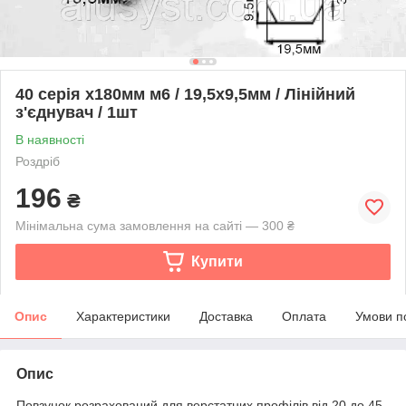
40 серія х180мм м6 / 19,5х9,5мм / Лінійний
з'єднувач / 1шт
В наявності
Роздріб
196
₴
Мінімальна сума замовлення на сайті — 300 ₴
Купити
Опис
Характеристики
Доставка
Оплата
Умови п
Опис
Повзунок розрахований для верстатних профілів від 20 до 45