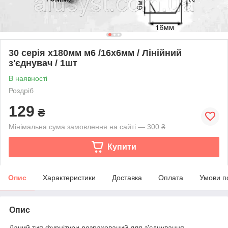
30 серія х180мм м6 /16х6мм / Лінійний
з'єднувач / 1шт
В наявності
Роздріб
129
₴
Мінімальна сума замовлення на сайті — 300 ₴
Купити
Опис
Характеристики
Доставка
Оплата
Умови п
Опис
Даний тип фурнітури розрахований для з'єднування