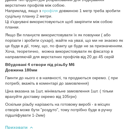
верстатних профілів між собою.
Наприклад, якщо з
профіля
довжиною 1 метр треба зробити
суцільну планку 2 метри.
Ці з'єднувачі використовуються щоб закріпити між собою
планки.
Якщо Ви плануєте використовувати їх як повзунки ( або
порізати і зробити сухарі), майте на увазі, що ми не знаємо як
це буде в дії, тому, що, по факту це буде не за призначенням.
Хоча, теоретично, можна використовувати як фіксатор в
направляючій для верстатних профілів від 20 до 45 серій
Вбудовані 4 отвори під різьбу М6
Довжина 180мм
Гвинти до нього є в наявності, та продаються окремо. ( при
потребі, вкажіть в коментарі до замовлення)
Ціна вказана за 1шт, мінімальне замовлення 1шт. ( тільки
врахуйте доставку окремо від 105грн)
Оскільки різьбу нарізають на готовому виробі - в місцях
отворів може бути "роздуто", тому потрібно буде в ручну
підшліфувати 1-2мм)
Приховати