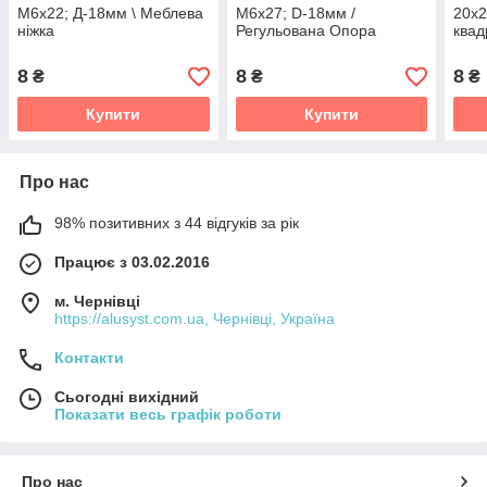
М6х22; Д-18мм \ Меблева
М6х27; D-18мм /
20х2
ніжка
Регульована Опора
квад
8
8
8
₴
₴
₴
Купити
Купити
Про нас
98% позитивних з 44 відгуків за рік
Працює з 03.02.2016
м. Чернівці
https://alusyst.com.ua, Чернівці, Україна
Контакти
Сьогодні вихідний
Показати весь графік роботи
Про нас