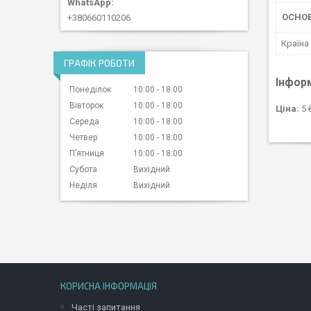
ОСНО
+380660110206
Країна
ГРАФІК РОБОТИ
Інфор
Понеділок
10:00
18:00
Вівторок
10:00
18:00
Ціна:
5 
Середа
10:00
18:00
Четвер
10:00
18:00
Пʼятниця
10:00
18:00
Субота
Вихідний
Неділя
Вихідний
КОРИСНА ІНФОРМАЦІЯ
Часті запитання