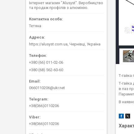
Інтернет магазин "Alusyst". Виробництво
та продаж профілів з алюмінію.
Тетяна
https://alusyst.com.ua, Чернівці, Україна
+380 (66) 011-02-06
+380 (68) 562-60-60
Т-гайка
Т-гайка
0660110206@ukr.net
в паз пр
Парамет
В наявно
+38(066)0110206
+38(066)0110206
Харак