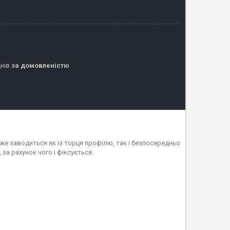
днів
за домовленістю
оже заводиться як із торця профілю, так і безпосередньо
за рахунок чого і фіксується.