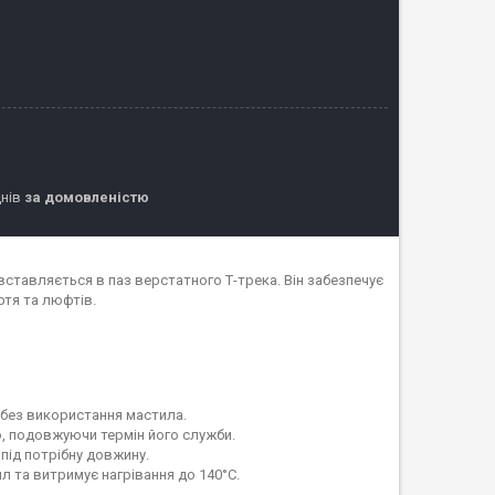
днів
за домовленістю
вставляється в паз верстатного Т-трека. Він забезпечує
ртя та люфтів.
 без використання мастила.
, подовжуючи термін його служби.
під потрібну довжину.
ил та витримує нагрівання до 140°C.