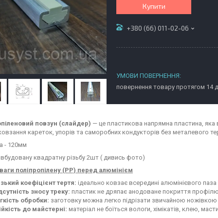
Купити
+380 (66) 011-02-06
повернення товару протягом 14 
піленовий повзун (слайдер)
— це пластикова напрямна пластина, яка 
ковзання кареток, упорів та саморобних кондукторів без металевого те
 - 120мм
 вбудовану квадратну різьбу 2шт ( дивись фото)
ваги поліпропілену (PP) перед алюмінієм
зький коефіцієнт тертя:
ідеально ковзає всередині алюмінієвого паза
дсутність зносу треку:
пластик не дряпає анодоване покриття профілю
гкість обробки:
заготовку можна легко підрізати звичайною ножівкою 
ійкість до майстерні:
матеріал не боїться вологи, хімікатів, клею, маст