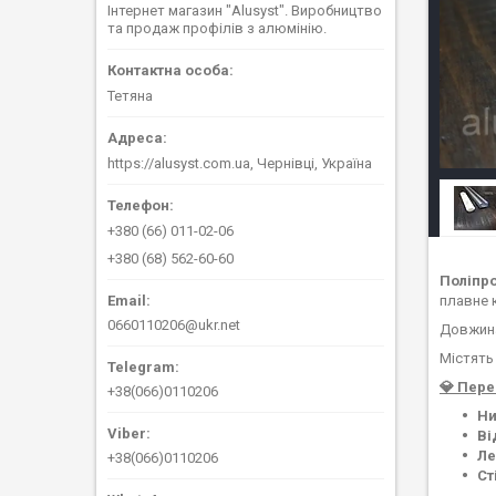
Інтернет магазин "Alusyst". Виробництво
та продаж профілів з алюмінію.
Тетяна
https://alusyst.com.ua, Чернівці, Україна
+380 (66) 011-02-06
+380 (68) 562-60-60
Поліпро
плавне 
0660110206@ukr.net
Довжина
Містять
💎 Пере
+38(066)0110206
Ни
Ві
Ле
+38(066)0110206
Ст