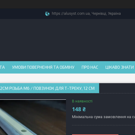
https://alusyst.com.ua, Чернівці, Україна
АТА
УМОВИ ПОВЕРНЕННЯ ТА ОБМІНУ
ПРО НАС
ЦІКАВО ЗНАТИ
 12СМ РІЗЬБА М6 / ПОВЗУНОК ДЛЯ Т-ТРЕКУ, 12 СМ
В наявності
148 ₴
Мінімальна сума замовлення на са