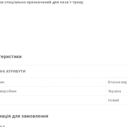
к спеціально призначений для паза т-треку.
теристики
НІ АТРИБУТИ
ник
Власне ви
 виробник
Україна
Новий
мація для замовлення
8 ₴