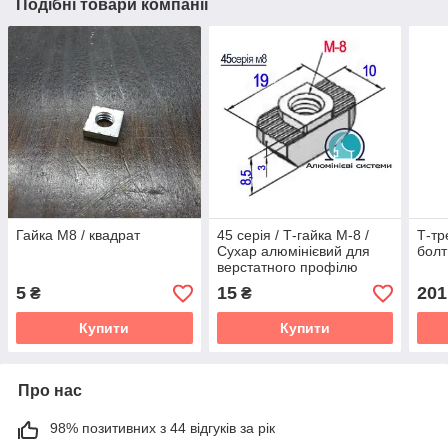
Подібні товари компанії
Гайка М8 / квадрат
45 серія / Т-гайка М-8 /
Т-тр
Сухар алюмінієвий для
болт
верстатного профілю
5
15
201
₴
₴
Купити
Купити
Про нас
98% позитивних з 44 відгуків за рік