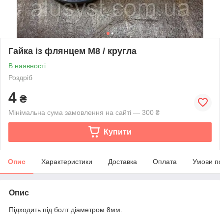
Гайка із флянцем М8 / кругла
В наявності
Роздріб
4
₴
Мінімальна сума замовлення на сайті — 300 ₴
Купити
Опис
Характеристики
Доставка
Оплата
Умови п
Опис
Підходить під болт діаметром 8мм.