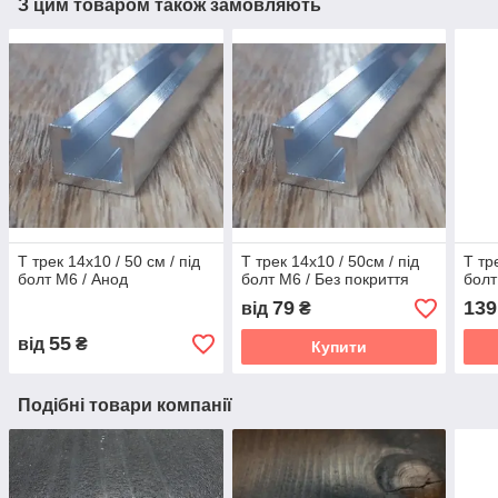
З цим товаром також замовляють
Т трек 14х10 / 50 см / під
Т трек 14х10 / 50см / під
Т тр
болт М6 / Анод
болт М6 / Без покриття
болт
79
139
від
₴
55
від
₴
Купити
Подібні товари компанії