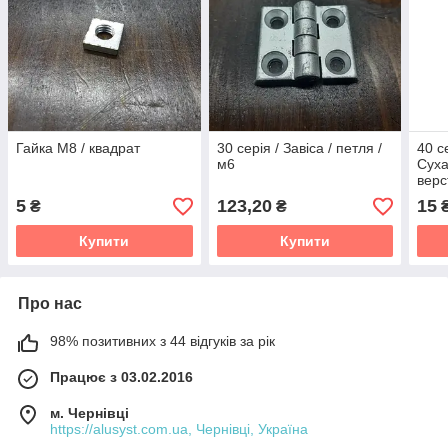
Гайка М8 / квадрат
30 серія / Завіса / петля /
40 с
м6
Суха
верс
5
123,20
15
₴
₴
Купити
Купити
Про нас
98% позитивних з 44 відгуків за рік
Працює з 03.02.2016
м. Чернівці
https://alusyst.com.ua, Чернівці, Україна