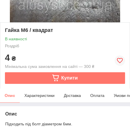
Гайка М6 / квадрат
В наявності
Роздріб
4
₴
Мінімальна сума замовлення на сайті — 300 ₴
Купити
Опис
Характеристики
Доставка
Оплата
Умови п
Опис
Підходить під болт діаметром 6мм.