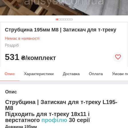
Струбцина 195мм М8 | Затискач для т-треку
Немає в наявності
Роздріб
531
₴/комплект
Опис
Характеристики
Доставка
Оплата
Умови п
Опис
Струбцина | Затискач для т-треку L195-
М8
Підходить для т-треку 18х11 і
верстатного
профілю
30 серії
Довжина 195мм