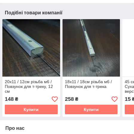
Подібні товари компанії
20х11 / 12см різьба м6 /
18х11 / 18см різьба м6 /
45 с
Повзунок для т-треку, 12
Повзунок для т-трека
Суха
см
верс
148
258
15
₴
₴
Купити
Купити
Про нас