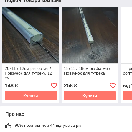
Подібні товари компанії
20х11 / 12см різьба м6 /
18х11 / 18см різьба м6 /
Т-тр
Повзунок для т-треку, 12
Повзунок для т-трека
болт
см
148
258
₴
₴
від
Купити
Купити
Про нас
98% позитивних з 44 відгуків за рік