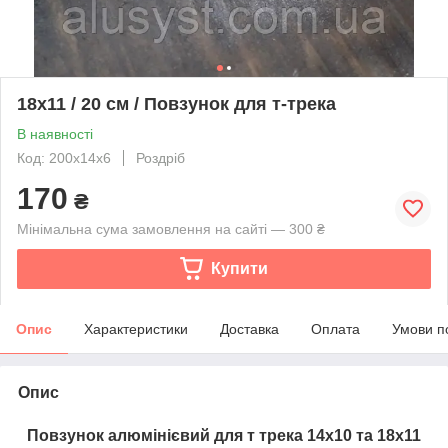
18х11 / 20 см / Повзунок для т-трека
В наявності
Код: 200х14х6
Роздріб
170
₴
Мінімальна сума замовлення на сайті — 300 ₴
Купити
Опис
Характеристики
Доставка
Оплата
Умови п
Опис
Повзунок алюмінієвий для т трека 14х10 та 18х11