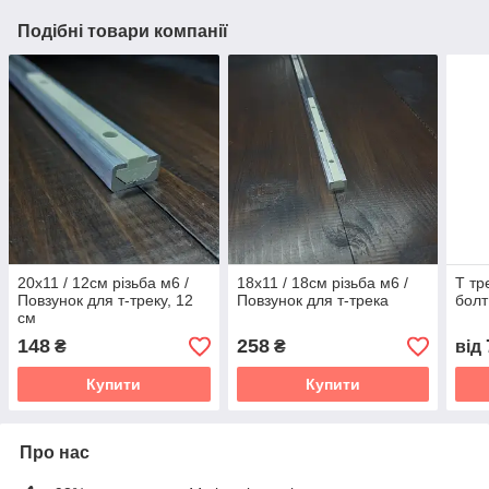
Подібні товари компанії
20х11 / 12см різьба м6 /
18х11 / 18см різьба м6 /
Т тр
Повзунок для т-треку, 12
Повзунок для т-трека
болт
см
148
258
₴
₴
від
Купити
Купити
Про нас