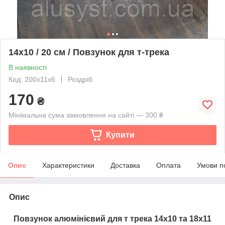
14х10 / 20 см / Повзунок для т-трека
В наявності
Код: 200х11х6
Роздріб
170
₴
Мінімальна сума замовлення на сайті — 300 ₴
Купити
Опис
Характеристики
Доставка
Оплата
Умови п
Опис
Повзунок алюмінієвий для т трека 14х10 та 18х11