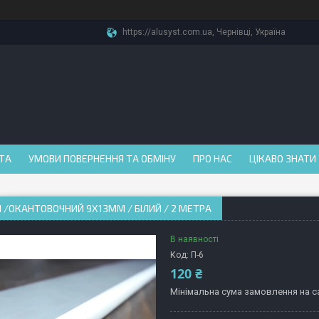
https://alusyst.com.ua, Чернівці, Україна
АТА
УМОВИ ПОВЕРНЕННЯ ТА ОБМІНУ
ПРО НАС
ЦІКАВО ЗНАТИ
 /ОКАНТОВОЧНИЙ 9Х13ММ / БІЛИЙ / 2 МЕТРА
В наявності
Код:
П-6
120 ₴
Мінімальна сума замовлення на са