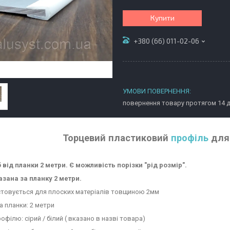
Купити
+380 (66) 011-02-06
повернення товару протягом 14 
Торцевий пластиковий
профіль
для 
 від планки 2 метри. Є можливість порізки "рід розмір".
азана за планку 2 метри.
товується для плоских матеріалів товщиною 2мм
 планки: 2 метри
офілю: сірий / білий ( вказано в назві товара)