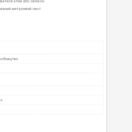
атися клей або силікон.
рований металевий лист
робництво
ач