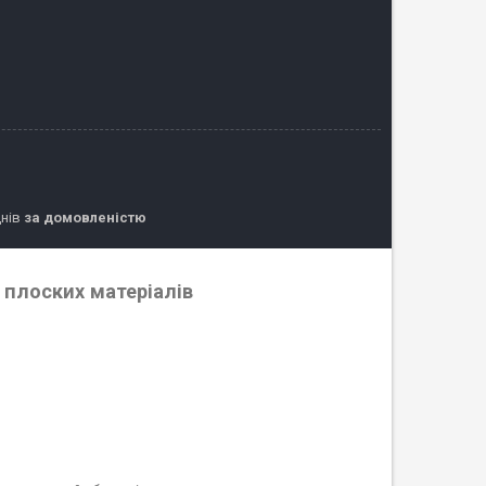
днів
за домовленістю
плоских матеріалів