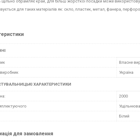
 щільно обрамляє край, для більш жорсткої посадки може використовув
вується для таких матеріалів як: скло, пластик, метал, фанера, перфо
теристики
ВНІ
ник
Власне ви
 виробник
Україна
СТУВАЛЬНИЦЬКІ ХАРАКТЕРИСТИКИ
на:
2000
мплектуючого
Ущільнюв
Білий
мація для замовлення